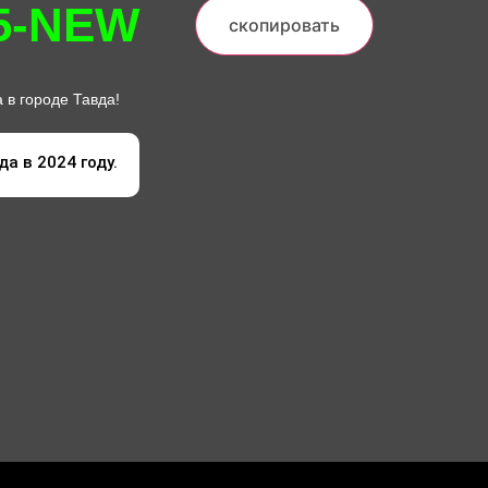
5-NEW
скопировать
 в городе Тавда!
а в 2024 году.