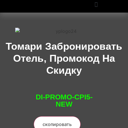
ПРОМОКОДЫ OZON И WILDBERRIES: СКИДКИ ДО 50% В 2025
Томари Забронировать
Отель, Промокод На
Скидку
DI-PROMO-CPI5-
NEW
скопировать