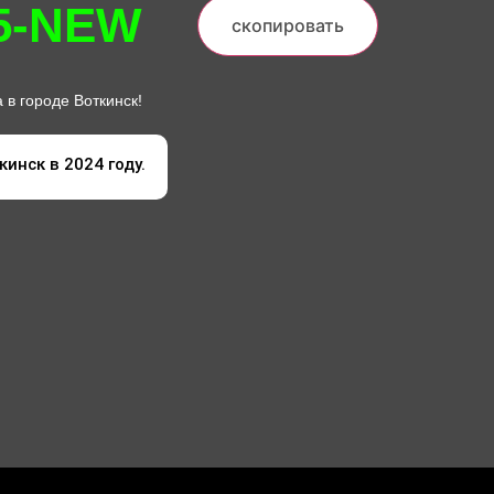
5-NEW
скопировать
в городе Воткинск!
инск в 2024 году.