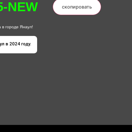
5-NEW
скопировать
 в городе Янаул!
л в 2024 году.