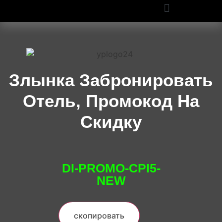
ПРОМОКОДЫ OZON И WILDBERRIES: СКИДКИ ДО 50% В 2025
Злынка Забронировать
Отель, Промокод На
Скидку
DI-PROMO-CPI5-
NEW
скопировать