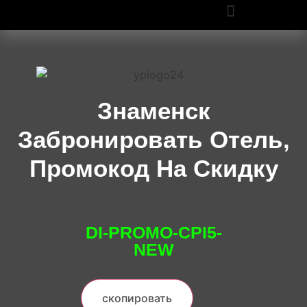
ПРОМОКОДЫ OZON И WILDBERRIES: СКИДКИ ДО 50% В 2025
Знаменск
Забронировать Отель,
Промокод На Скидку
DI-PROMO-CPI5-
NEW
скопировать